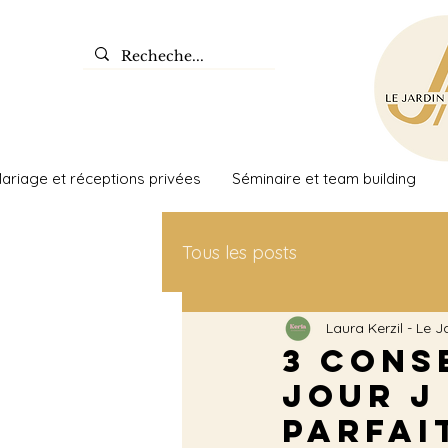
ariage et réceptions privées
Séminaire et team building
Tous les posts
Laura Kerzil - Le J
3 cons
jour J
parfai