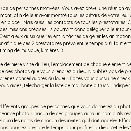
équipe de personnes motivées. Vous avez prévu une réunion av
nt, afin de leur avoir montré tous les détails de votre lieu, 
en place... Mais aussi les contacts de tous les prestataires.
C
des missions précises. Ils pourront donc déléguer à leur tour 
C'est à eux aussi que revient la tâches de gérer les animation
eur afin que ces 2 prestataires prévoient le temps qu'il faut e
iming de musique, lumières...)
ne dernière visite du lieu, l'emplacement de chaque élément d
ide des photos que vous prendrez du lieu. N'oubliez pas de pr
enez conseil auprès du loueur. Faites vous aussi une check 
vous aidez, télécharger la liste de ma "boîte à trucs", indispe
es différents groupes de personnes que vous donnerez au phot
la séance photo. Chacun de ces groupes aura un nom qu'ils rec
aura les noms de chacun des invités qu'il doit appeler. Efficac
vous pourrez prendre le temps pour profiter au lieu d'être les