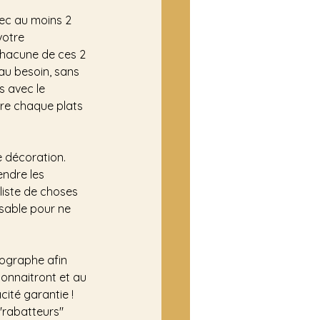
ec au moins 2 
votre 
hacune de ces 2 
au besoin, sans 
s avec le 
ntre chaque plats 
e décoration. 
endre les 
liste de choses 
nsable pour ne 
ographe afin 
onnaitront et au 
ité garantie ! 
 "rabatteurs" 