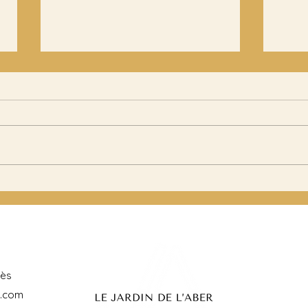
📅 Le calendrier
Ma
idéal pour
ou
réserver votre
: 
salle de
co
mariage en
ch
Finistère
lès
l.com