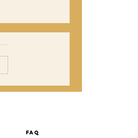
riage intime
 grande fête
quelle
nfiguration
oisir ?
FAQ